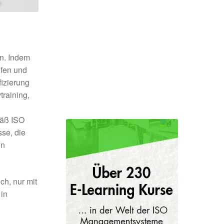
n. Indem
üfen und
fizierung
raining,
mäß ISO
se, die
en
h, nur mit
in