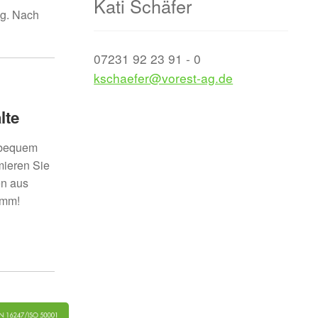
Kati Schäfer
ng. Nach
07231 92 23 91 - 0
kschaefer@vorest-ag.de
lte
g bequem
mieren Sie
en aus
amm!