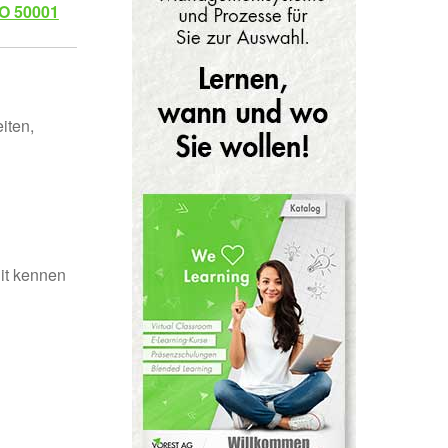
SO 50001
iten,
it kennen