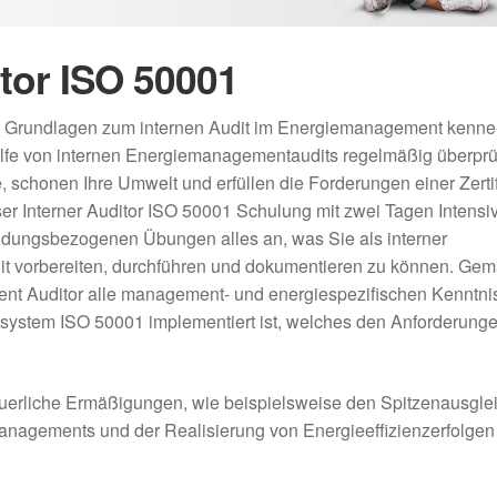
tor ISO 50001
lle Grundlagen zum internen Audit im Energiemanagement kenne
lfe von internen Energiemanagementaudits regelmäßig überpr
e, schonen Ihre Umwelt und erfüllen die Forderungen einer Zerti
 Interner Auditor ISO 50001 Schulung mit zwei Tagen Intensivt
ndungsbezogenen Übungen alles an, was Sie als interner
t vorbereiten, durchführen und dokumentieren zu können. Ge
t Auditor alle management- und energiespezifischen Kenntnis
ystem ISO 50001 implementiert ist, welches den Anforderung
rliche Ermäßigungen, wie beispielsweise den Spitzenausgleic
nagements und der Realisierung von Energieeffizienzerfolgen 