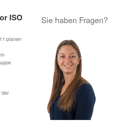
or ISO
Sie haben Fragen?
011 planen
em
ruppe
” der