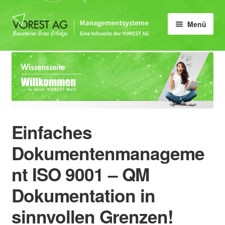
Zur
Zum
Menü
Navigation
Inhalt
springen
springen
Home
Unter
ISO 9001
öffnen
Prozesslandschaft ISO 9001
Einfaches
Zertifizierung ISO 9001
Dokumentenmanageme
Dokumentenmanagement ISO
nt ISO 9001 – QM
9001
Dokumentation in
Unter
Weiterbildung
öffnen
sinnvollen Grenzen!
Qualitätsmanagement