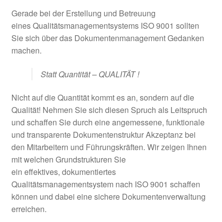
Unter
Online Schulung ISO 9001
Gerade bei der Erstellung und Betreuung
öffnen
eines Qualitätsmanagementsystems ISO 9001 sollten
Unter
ISO 14001
Sie sich über das Dokumentenmanagement Gedanken
öffnen
machen.
Unter
ISO 50001
öffnen
Statt Quantität – QUALITÄT !
Unter
ISO/IEC 17025
Nicht auf die Quantität kommt es an, sondern auf die
öffnen
Qualität! Nehmen Sie sich diesen Spruch als Leitspruch
Unter
Vorlagen & Checklisten
und schaffen Sie durch eine angemessene, funktionale
öffnen
und transparente Dokumentenstruktur Akzeptanz bei
den Mitarbeitern und Führungskräften. Wir zeigen Ihnen
mit welchen Grundstrukturen Sie
ein effektives, dokumentiertes
Qualitätsmanagementsystem nach ISO 9001 schaffen
können und dabei eine sichere Dokumentenverwaltung
erreichen.