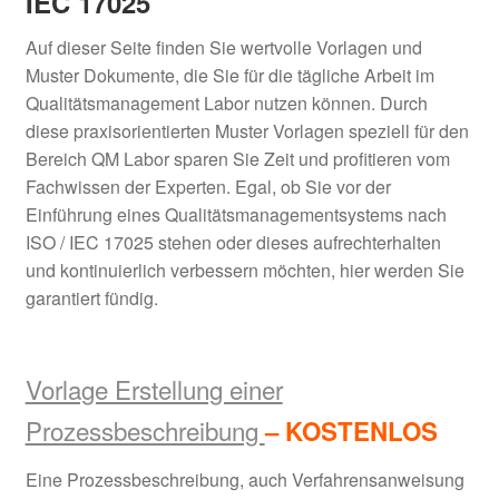
IEC 17025
Auf dieser Seite finden Sie wertvolle Vorlagen und
Unter
Vorlagen Umweltmanagement
Muster Dokumente, die Sie für die tägliche Arbeit im
öffnen
ISO 14001
Qualitätsmanagement Labor nutzen können. Durch
diese praxisorientierten Muster Vorlagen speziell für den
Unter
Vorlagen Energiemanagement
Bereich QM Labor sparen Sie Zeit und profitieren vom
öffnen
ISO 50001
Fachwissen der Experten. Egal, ob Sie vor der
Einführung eines Qualitätsmanagementsystems nach
Unter
Vorlagen Qualitätsmanagement
ISO / IEC 17025 stehen oder dieses aufrechterhalten
öffnen
Labor ISO/IEC 17025
und kontinuierlich verbessern möchten, hier werden Sie
garantiert fündig.
Vorlage Erstellung einer
Prozessbeschreibung
– KOSTENLOS
Eine Prozessbeschreibung, auch Verfahrensanweisung