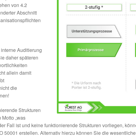
sehen von 4.2
derter Abschnitt
anisationspflichten
interne Auditierung
ie daher späteren
ortlichkeiten
cht allein damit
bt
icht die
onen!
nierende Strukturen
m Motto „was
der Fall ist und keine funktionierende Strukturen vorliegen, kön
 50001 erstellen. Alternativ hierzu können Sie die wesentli