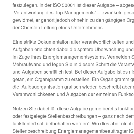
festzulegen. In der ISO 50001 ist dieser Aufgabe – abge
„Verantwortung des Top-Managements“ – zwar kein geson
gewidmet, er gehört jedoch ohnehin zu den gängigen Org
der Obersten Leitung eines Unternehmens.
Eine strikte Dokumentation aller Verantwortlichkeiten und
Aufgaben erleichtert dabei die spätere Überwachung und 
im Zuge Ihres Energiemanagementsystems. Vermeiden S
Mehraufwand und legen Sie in diesem Schritt die Verantw
und Aufgaben schriftlich fest. Bei dieser Aufgabe ist es ni
getan, ein Organigramm zu erstellen. Ein Organigramm gi
die Aufbauorganisation grafisch wieder, beschreibt aber n
Verantwortlichkeiten und Aufgaben der einzelnen Funkti
Nutzen Sie dabei für diese Aufgabe gerne bereits funktio
oder festgelegte Stellenbeschreibungen – ganz nach de
funktioniert soll beibehalten werden“. Wo dies aber nicht 
Stellenbeschreibung Energiemanagementbeauftragter ISO