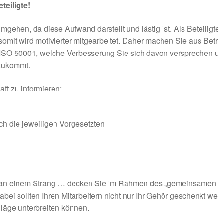
eiligte!
umgehen, da diese Aufwand darstellt und lästig ist. Als Beteilig
mit wird motivierter mitgearbeitet. Daher machen Sie aus Betrof
SO 50001, welche Verbesserung Sie sich davon versprechen un
 zukommt.
ft zu informieren:
ch die jeweiligen Vorgesetzten
Sie an einem Strang … decken Sie im Rahmen des „gemeinsame
abei sollten Ihren Mitarbeitern nicht nur Ihr Gehör geschenkt w
hläge unterbreiten können.